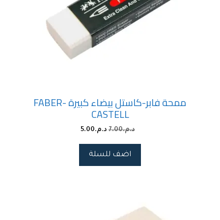
ممحة فابر-كاستل بيضاء كبيرة FABER-
CASTELL
د.م.
7.00
د.م.
5.00
اضف للسلة