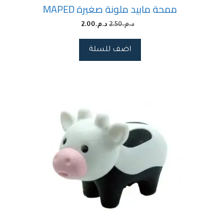
ممحة مابيد ملونة صغيرة MAPED
د.م.
2.50
د.م.
2.00
اضف للسلة