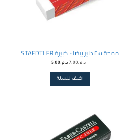
ممحة ستادلير بيضاء كبيرة STAEDTLER
د.م.
7.00
د.م.
5.00
اضف للسلة