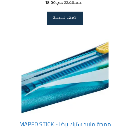
د.م.
22.00
د.م.
18.00
اضف للسلة
ممحة مابيد ستيك بيضاء MAPED STICK