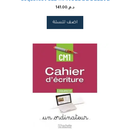
د.م.
141.00
اضف للسلة