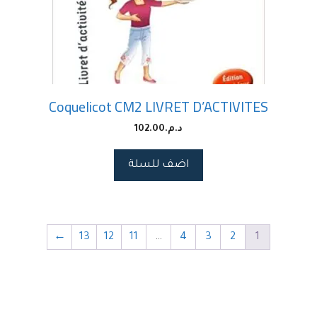
Coquelicot CM2 LIVRET D’ACTIVITES
د.م.
102.00
اضف للسلة
←
13
12
11
…
4
3
2
1