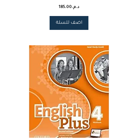
د.م.
185.00
اضف للسلة