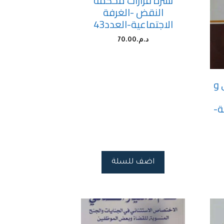
نشرة قرارات محكمة
النقض -الغرفة
الاجتماعية-العدد43
د.م.
70.00
 و
ة-
اضف للسلة