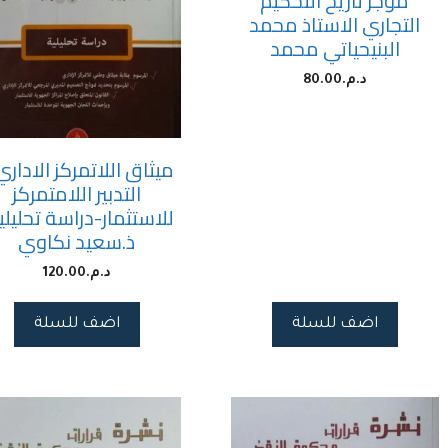
موجز تاريخ التحكيم
التجاري الاستاذ محمد
البنيحياتي محمد
د.م.
80.00
ميثاق اللاتمركز الاداري
التدبير اللامتمركز
للاستثمار-دراسة تحليلي
ذ.سعيد نكاوي
د.م.
120.00
اضف للسلة
اضف للسلة