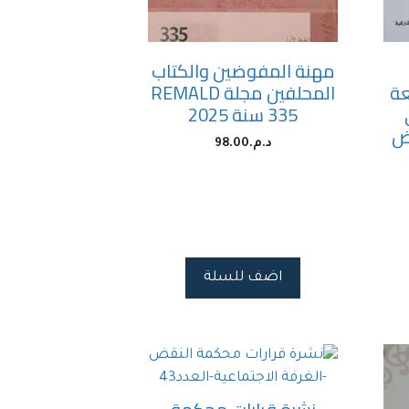
مهنة المفوضين والكتاب
عة
المحلفين مجلة REMALD
335 سنة 2025
اض
د.م.
98.00
اضف للسلة