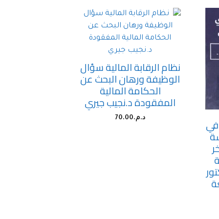
نظام الرقابة المالية سؤال
الوظيفة ورهان البحث عن
الحكامة المالية
المفقودة د.نجيب جيري
د.م.
70.00
 في
سة
ر
ة
ور
عة