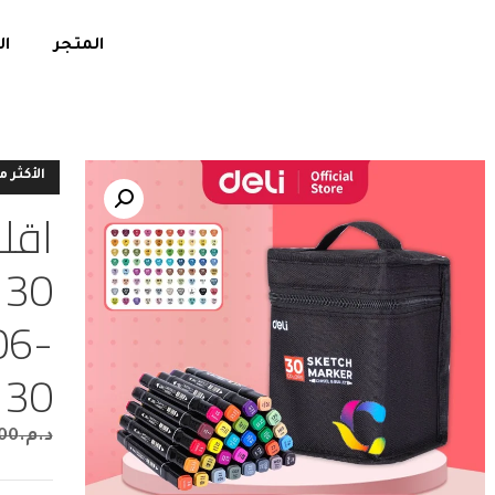
المتجر
ال
الأكثر م
اقل
 30
06-
30
د.م.
00