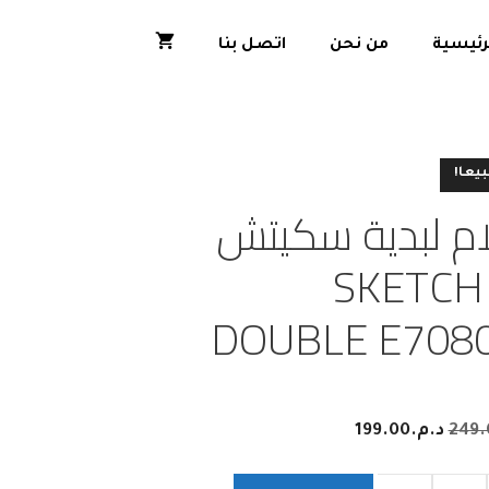
رئيسية
من نحن
اتصل بنا
بيعا!
ام لبدية سكيتش
SKETCH
DOUBLE E708
249.
د.م.
199.00