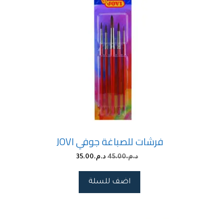
فرشات للصباغة جوفي JOVI
د.م.
45.00
د.م.
35.00
اضف للسلة