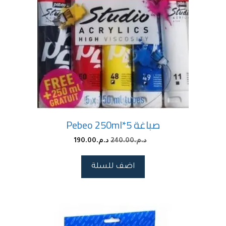
صباغة Pebeo 250ml*5
د.م.
240.00
د.م.
190.00
اضف للسلة