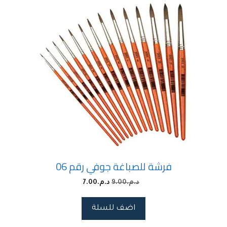
فرشة للصباغة جوفي رقم 06
د.م.
9.00
د.م.
7.00
اضف للسلة