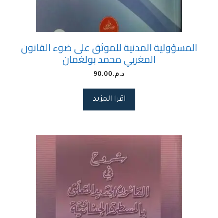
المسؤولية المدنية للموثق على ضوء القانون
المغربي محمد بولغمان
د.م.
90.00
اقرا المزيد