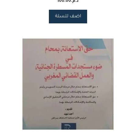
د.م.
100.00
اضف للسلة