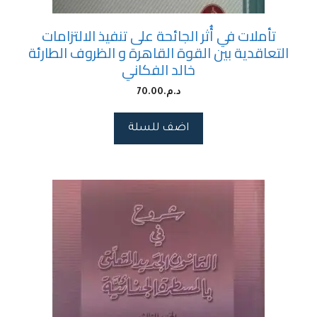
تأملات في أُثر الجائحة على تنفيذ الالتزامات
التعاقدية بين القوة القاهرة و الظروف الطارئة
خالد الفكاني
د.م.
70.00
اضف للسلة