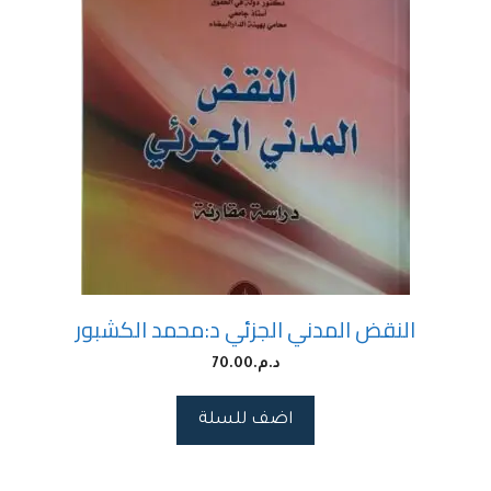
النقض المدني الجزئي د:محمد الكشبور
د.م.
70.00
اضف للسلة