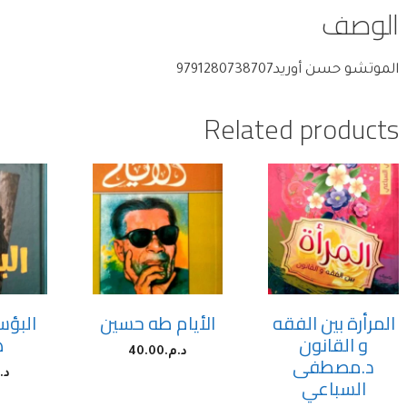
الوصف
الموتشو حسن أوريد9791280738707
Related products
المرأرة بين الفقه
الأيام طه حسين
البؤس
و القانون
ه
د.م.
40.00
د.مصطفى
د.
السباعي