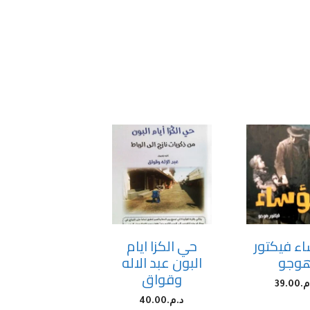
اء فيكتور
حي الكزا ايام
وجو
البون عبد الاله
وقواق
م.
39.00
د.م.
40.00