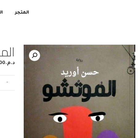
المتجر
ال
الم
د.م.
00
-