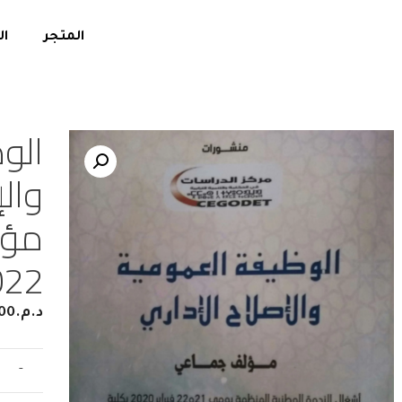
المتجر
ال
الو
والإ
مؤل
022
د.م.
00
-