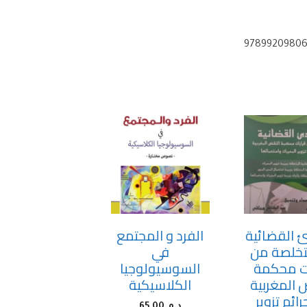
ئ القضائية
الفرد و المجتمع
خلصة من
في
ات محكمة
السوسيولوجيا
 المغربية
الكلاسيكية
ائم تزوير