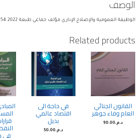
الوصف
الوظيفة العمومية والإصلاح الإداري مؤلف جماعي طبعة 2022 9789920980654
Related products
القانون الجنائي
في حاجة الى
المباد
العام وفاء جوهر
اقتصاد عالمي
المست
بديل
قرار
د.م.
90.00
النقض
د.م.
50.00
في جر