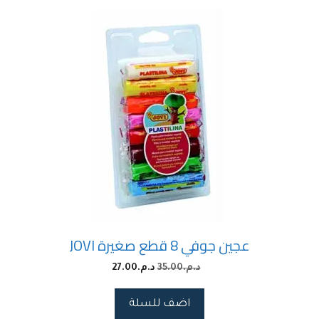
عجين جوفي 8 قطع صغيرة JOVI
د.م.
35.00
د.م.
27.00
اضف للسلة