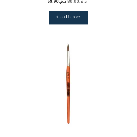
د.م.
80.00
د.م.
69.90
اضف للسلة