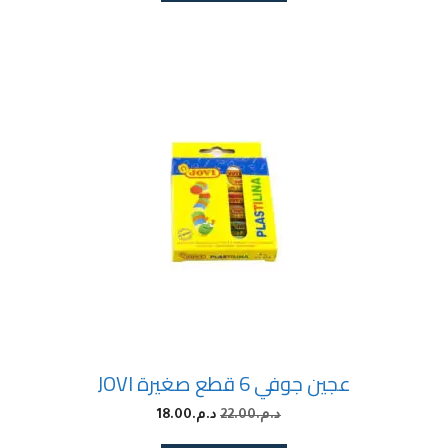
عجين جوفي 6 قطع صغيرة JOVI
د.م.
22.00
د.م.
18.00