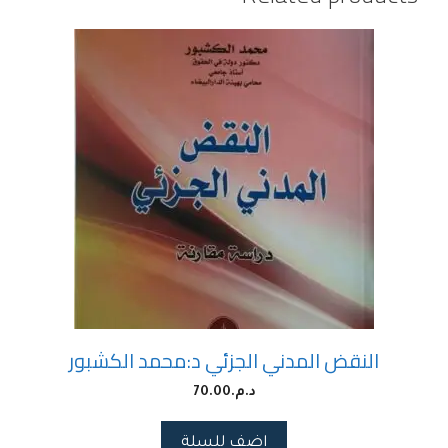
النقض المدني الجزئي د:محمد الكشبور
د.م.
70.00
اضف للسلة