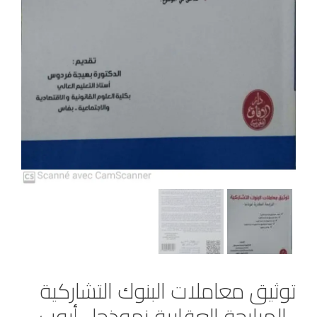
توثيق معاملات البنوك التشاركية
-المرابحة العقارية نموذجا- أيوب