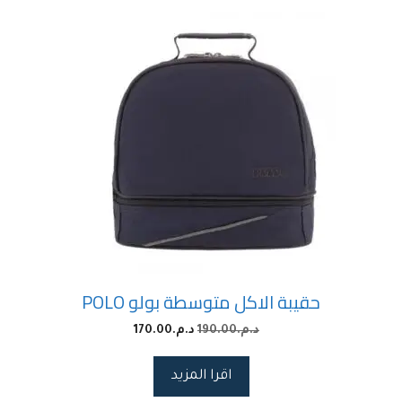
حقيبة الاكل متوسطة بولو POLO
د.م.
190.00
د.م.
170.00
اقرا المزيد