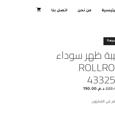
رئيسية
من نحن
اتصل بنا
بيعا!
بة ظهر سوداء
ROLLRO
4332
220.
د.م.
190.00
فر في المخزون