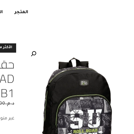
المتجر
ال
الأكثر م
حقي
AD
5B1
د.م.
00
غير متو