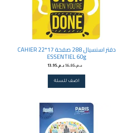
دفتر اسنسيال 288 صفحة 17*22 CAHIER
ESSENTIEL 60g
د.م.
16.95
د.م.
13.95
اضف للسلة