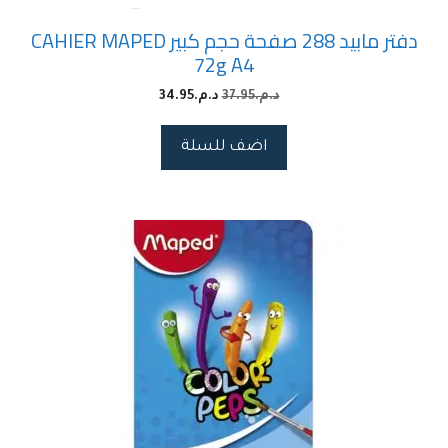
دفتر مابيد 288 صفحة حجم كبير CAHIER MAPED
72g A4
د.م.
37.95
د.م.
34.95
اضف للسلة