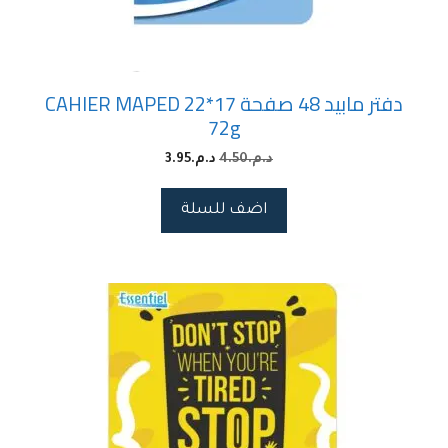
دفتر مابيد 48 صفحة 17*22 CAHIER MAPED
72g
د.م.
4.50
د.م.
3.95
اضف للسلة