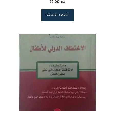
د.م.
90.00
اضف للسلة