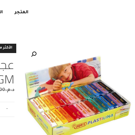
المتجر
ال
الأكثر م
عجي
0GM
د.م.
00
-