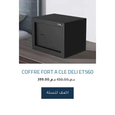
COFFRE FORT A CLE DELI ET560
399.00
د.م.
450.00
د.م.
اضف للسلة