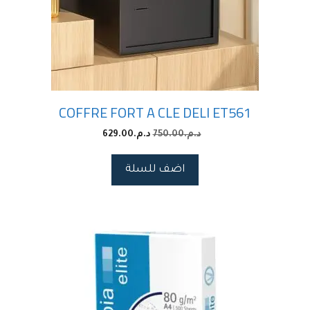
COFFRE FORT A CLE DELI ET561
629.00
د.م.
750.00
د.م.
اضف للسلة