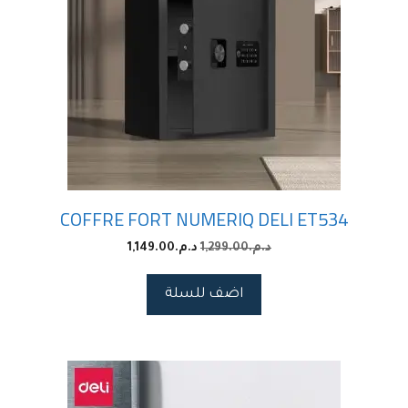
COFFRE FORT NUMERIQ DELI ET534
1,149.00
د.م.
1,299.00
د.م.
اضف للسلة