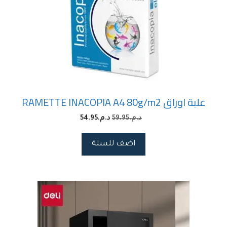
علبة اوراق RAMETTE INACOPIA A4 80g/m2
54.95
د.م.
59.95
د.م.
اضف للسلة