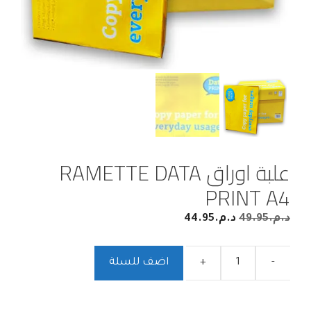
علبة اوراق RAMETTE DATA
PRINT A4
44.95
د.م.
49.95
د.م.
اضف للسلة
+
-