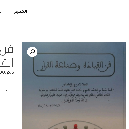
المتجر
ال
فن 
القر
د.م.
00
-