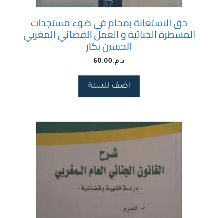
حق الاستعانة بمحام في ضوء مستجدات
المسطرة الجنائية و العمل القضائي المغربي
الحسين بكار
د.م.
60.00
اضف للسلة