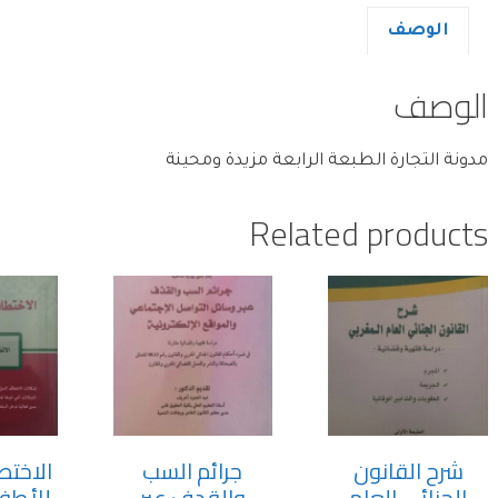
الوصف
الوصف
مدونة التجارة الطبعة الرابعة مزيدة ومحينة
Related products
شرح القانون
جرائم السب
الاختط
الجنائي العام
والقدف عبر
للأطف