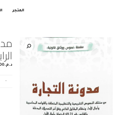
المتجر
ال
مدو
الر
د.م.
00
-