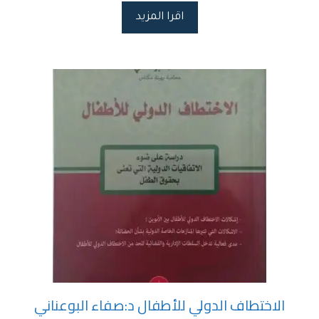
اقرا المزيد
الاختطاف الدولي للأطفال د:صفاء البوعناني