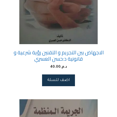
الاجهاض بين التجريم و التقنين رؤية شرعية و
قانونية د:حسن العسري
د.م.
40.00
اضف للسلة