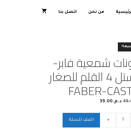
رئيسية
من نحن
اتصل بنا
بيعا!
نات شمعية فابر-
كاستل 4 القلم للصغار
FABER-CAS
49.
د.م.
39.00
+
اضف للسلة