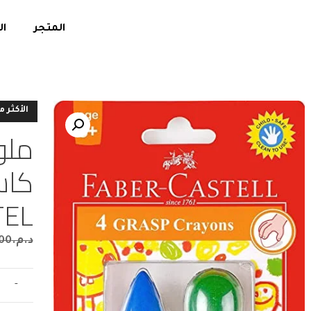
المتجر
ال
الأكثر م
ملو
TEL
د.م.
00
-