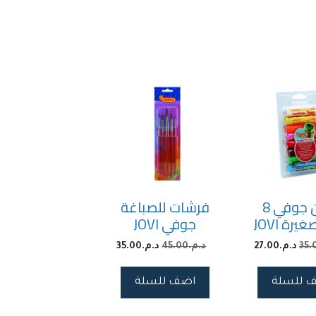
عجين جوفي 8
فرشات للصباغة
رة JOVI
جوفي JOVI
35.
د.م.
27.00
د.م.
45.00
د.م.
35.00
 للسلة
اضف للسلة