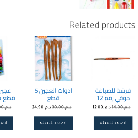
Related products
فرشة للصباغة
ادوات العجين 5
جوفي رقم 12
قطع
قطع صغي
د.م.
14.00
د.م.
12.00
د.م.
30.00
د.م.
24.90
د.م.
00
اضف للسلة
اضف للسلة
اضف