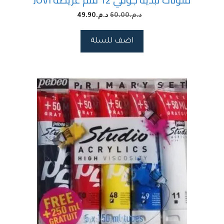
د.م.
60.00
د.م.
49.90
اضف للسلة