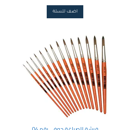
اضف للسلة
فرشة للصباغة جوفي رقم 04