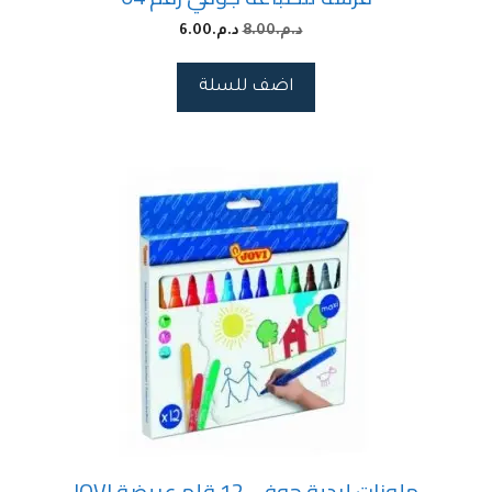
د.م.
8.00
د.م.
6.00
اضف للسلة
ملونات لبدية جوفي 12 قلم عريضة JOVI