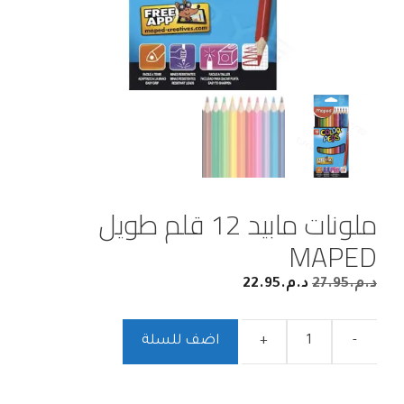
ملونات مابيد 12 قلم طويل
MAPED
د.م.
27.95
د.م.
22.95
-
+
اضف للسلة