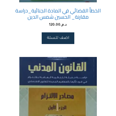
الخطأ القضائي في المادة الجنائية_دراسة
مقارنة_ الحسين شمس الدين
د.م.
120.00
اضف للسلة