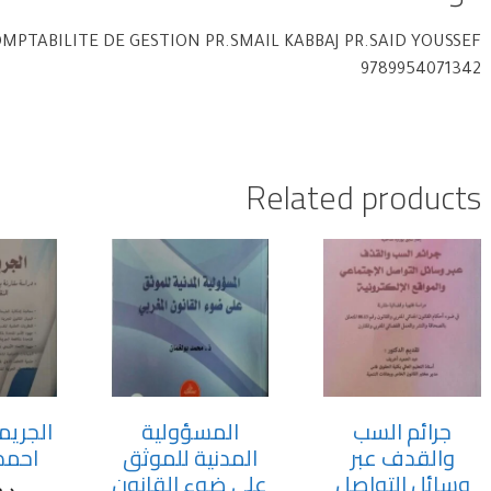
MPTABILITE DE GESTION PR.SMAIL KABBAJ PR.SAID YOUSSEF
9789954071342
Related products
جرائم السب
المسؤولية
الجريم
والقدف عبر
المدنية للموثق
احمد
وسائل التواصل
على ضوء القانون