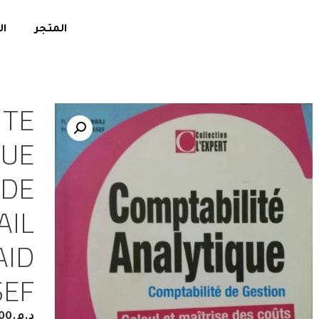
المتجر
ال
ITE
QUE
 DE
AIL
AID
SEF
د.م.
00