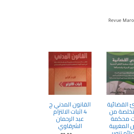
Revue Maroc
ئ القضائية
القانون المدني ج
خلصة من
4 اثبات الالتزام
ات محكمة
عبد الرحمان
 المغربية
الشرقاوي
ائم تزوير