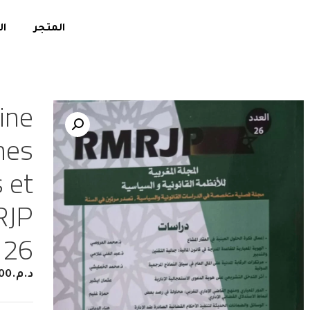
المتجر
ال
ine
mes
s et
RJP
 26
د.م.
00