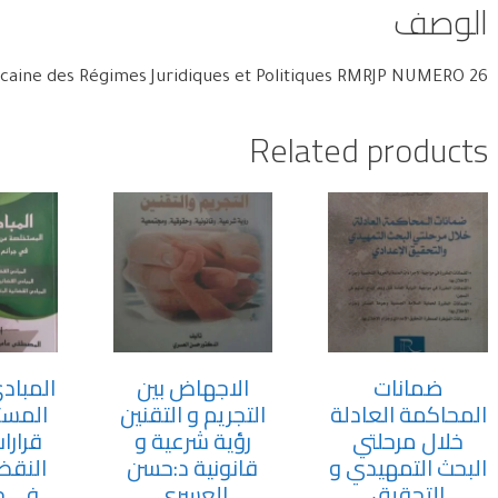
الوصف
aine des Régimes Juridiques et Politiques RMRJP NUMERO 26
Related products
ضمانات
الاجهاض بين
المباد
المحاكمة العادلة
التجريم و التقنين
المست
خلال مرحلتي
رؤية شرعية و
قرار
البحث التمهيدي و
قانونية د:حسن
النقض
التحقيق
العسري
في جر