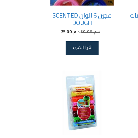
سمات
عجين 6 الوان SCENTED
DOUGH
د.م.
30.00
د.م.
25.00
اقرا المزيد