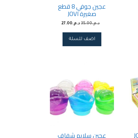
عجين جوفي 8 قطع
صغيرة JOVI
د.م.
35.00
د.م.
27.00
اضف للسلة
طع JOVI
عجين سلايم شفاف