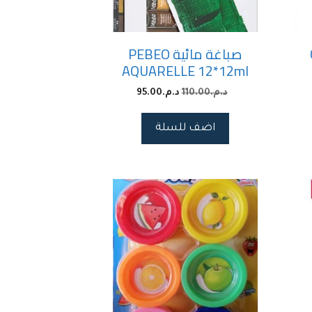
صباغة مائية PEBEO
AQUARELLE 12*12ml
د.م.
110.00
د.م.
95.00
اضف للسلة