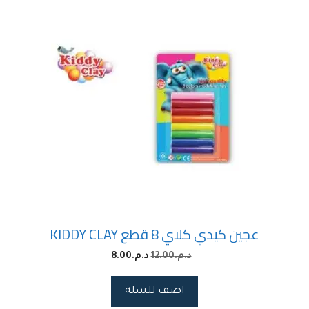
عجين كيدي كلاي 8 قطع KIDDY CLAY
د.م.
12.00
د.م.
8.00
اضف للسلة