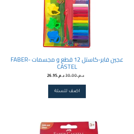
عجين فابر-كاستل 12 قطع و مجسمات FABER-
CASTEL
د.م.
30.00
د.م.
26.95
اضف للسلة