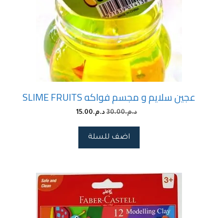
عجين سلايم و مجسم فواكه SLIME FRUITS
د.م.
30.00
د.م.
15.00
اضف للسلة