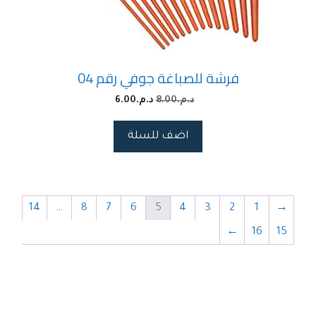
فرشة للصباغة جوفي رقم 04
د.م.
8.00
د.م.
6.00
اضف للسلة
14
…
8
7
6
5
4
3
2
1
→
←
16
15