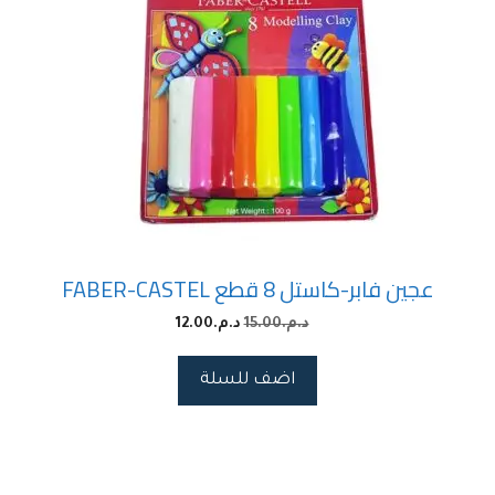
عجين فابر-كاستل 8 قطع FABER-CASTEL
د.م.
15.00
د.م.
12.00
اضف للسلة