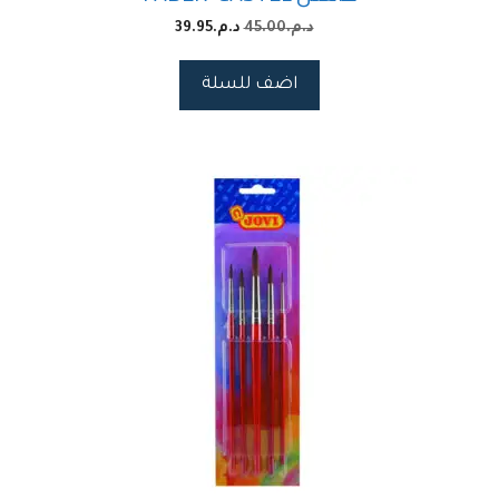
د.م.
45.00
د.م.
39.95
اضف للسلة