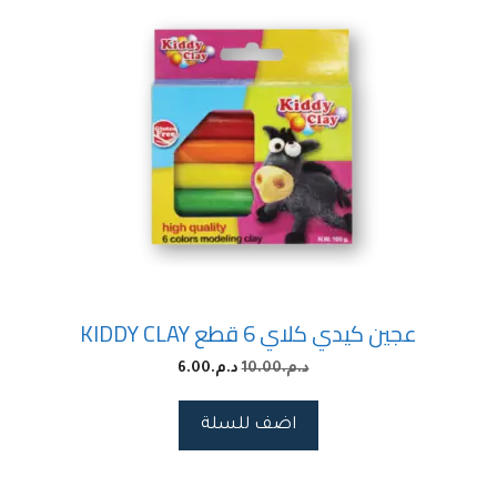
عجين كيدي كلاي 6 قطع KIDDY CLAY
د.م.
10.00
د.م.
6.00
اضف للسلة