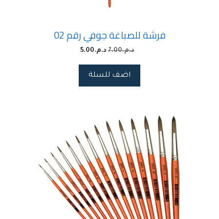
فرشة للصباغة جوفي رقم 02
د.م.
7.00
د.م.
5.00
اضف للسلة