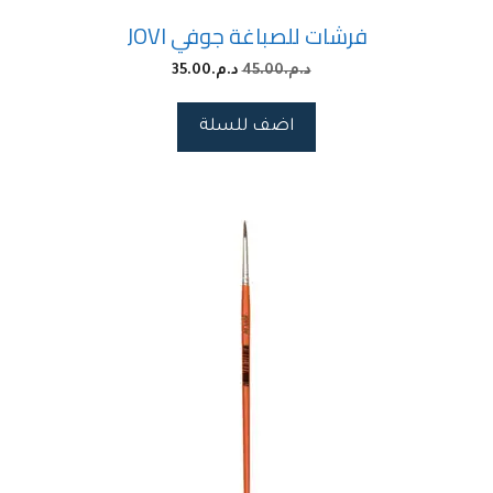
فرشات للصباغة جوفي JOVI
د.م.
45.00
د.م.
35.00
اضف للسلة